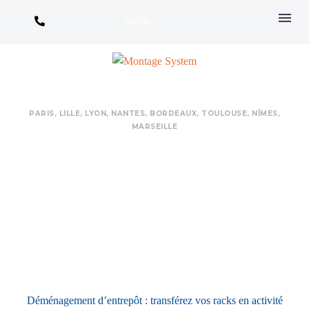
Devis
PARIS, LILLE, LYON, NANTES,​ BORDEAUX,​ TOULOUSE, NÎMES,​
MARSEILLE
DÉMÉNAGEMENT
D’ENTREPÔT :
TRANSFÉREZ VOS
RACKS EN
Home
Non classé
ACTIVITÉ
Déménagement d’entrepôt : transférez vos racks en activité