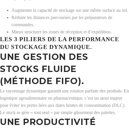
Augmenter la capacité de stockage sur une même surface au sol.
Réduire les distances parcourues par les préparateurs de
commandes.
Mieux structurer les zones de réception et d’expédition.
LES 3 PILIERS DE LA PERFORMANCE
DU STOCKAGE DYNAMIQUE.
UNE GESTION DES
STOCKS FLUIDE
(MÉTHODE FIFO).
Le rayonnage dynamique garantit une rotation parfaite des produits. En
logistique agroalimentaire ou pharmaceutique, c’est un atout majeur
pour éviter les pertes liées aux dates limites de consommation (DLC).
Le stock se gère « tout seul » par simple glissement des palettes.
UNE PRODUCTIVITÉ