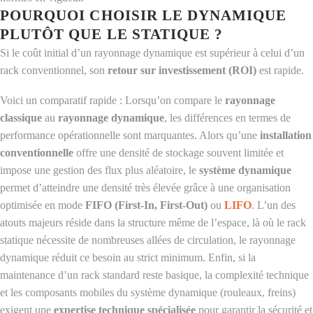
POURQUOI CHOISIR LE DYNAMIQUE
PLUTÔT QUE LE STATIQUE ?
Si le coût initial d’un rayonnage dynamique est supérieur à celui d’un
rack conventionnel, son
retour sur investissement (ROI)
est rapide.
Voici un comparatif rapide : Lorsqu’on compare le
rayonnage
classique
au
rayonnage dynamique
, les différences en termes de
performance opérationnelle sont marquantes. Alors qu’une
installation
conventionnelle
offre une densité de stockage souvent limitée et
impose une gestion des flux plus aléatoire, le
système dynamique
permet d’atteindre une densité très élevée grâce à une organisation
optimisée en mode
FIFO (First-In, First-Out)
ou
LIFO
. L’un des
atouts majeurs réside dans la structure même de l’espace, là où le rack
statique nécessite de nombreuses allées de circulation, le rayonnage
dynamique réduit ce besoin au strict minimum. Enfin, si la
maintenance d’un rack standard reste basique, la complexité technique
et les composants mobiles du système dynamique (rouleaux, freins)
exigent une
expertise technique spécialisée
pour garantir la sécurité et